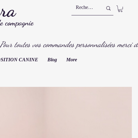
ura
de compagnie
POSITION CANINE
Blog
More