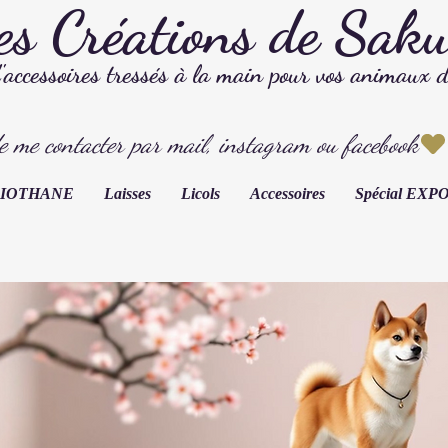
es Créations de Sak
d'accessoires tressés à la main pour vos animaux 
e me contacter par mail, instagram ou facebook
s BIOTHANE
Laisses
Licols
Accessoires
Spécial EX