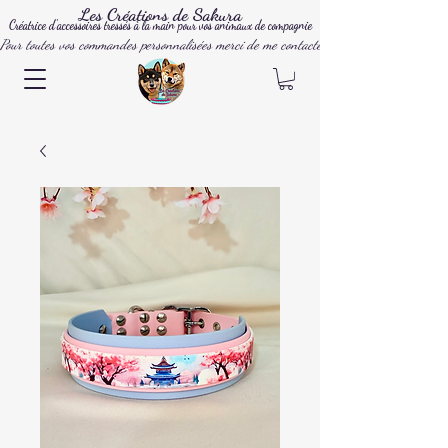
Les Créations de Sakura
Créatrice d'accessoires tressés à la main pour vos animaux de compagnie
Pour toutes vos commandes personnalisées merci de me contacter par mail, instagram ou