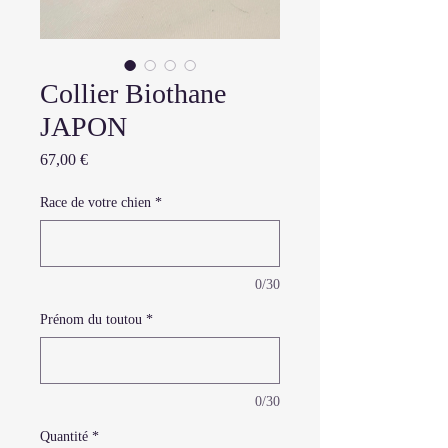
Collier Biothane
JAPON
Prix
67,00 €
Race de votre chien
*
0/30
Prénom du toutou
*
0/30
Quantité
*