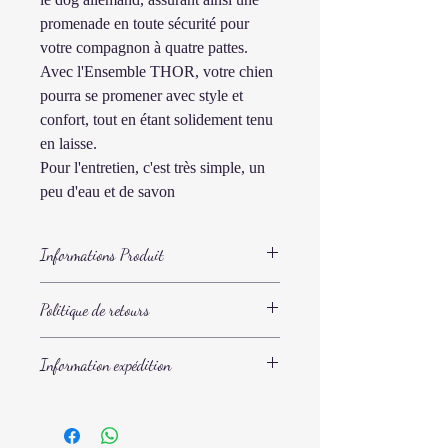
promenade en toute sécurité pour
votre compagnon à quatre pattes.
Avec l'Ensemble THOR, votre chien
pourra se promener avec style et
confort, tout en étant solidement tenu
en laisse.
Pour l'entretien, c'est très simple, un
peu d'eau et de savon
Informations Produit
Informations du collier
Politique de retours
Largeur du collier = 4 cm
Taille du collier = XL (de 52 à 60 cm de
Vous avez 14 jours pour retourner votre
tour de cou)
Information expédition
article si celui-ci ne vous convient pas.
Il doit être non-porté, dans son emballage
Informations de la laisse :
Votre article vous sera livré en colis suivi
d'origine.
Epaisseur de la laisse = 10 mm
dans votre en boîte aux lettres sous 8
Les frais de port retour restent à votre
Taille de la laisse = 140 cm
jours