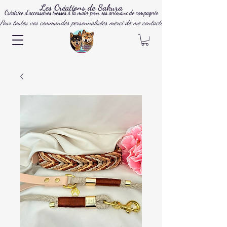
Les Créations de Sakura
Créatrice d'accessoires tressés à la main pour vos animaux de compagnie
Pour toutes vos commandes personnalisées merci de me contacter par mail, instagram ou