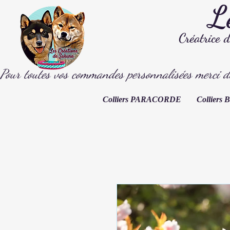
L
Créatrice 
Pour toutes vos commandes personnalisées merci d
Colliers PARACORDE
Collier